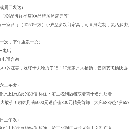
三或周四发送）
（XX品牌红星店XX品牌居然店等等）
厅一室两厅（4050平方）小户型多功能家具，可量身定制，灵活多变
发一次，下午重发一次）
+电话
打电话咨询
心中的狂喜，这张卡太给力了吧！10元家具大抢购，云南双飞畅快游，
周六上午发）
者折上折优惠的短信 标注：前三名到店者或者前十名到店者
家具大放价！购家具满5000元送价值800元精美首饰，大床588皮沙发5
周日上午发）
者折上折优惠的短信 标注：前三名到店者或者前十名到店者