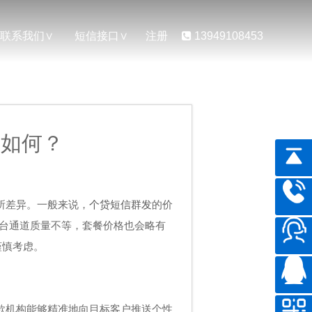
联系我们
短信接口
注册
13949108453
果如何？
所差异。一般来说，
个贷短信群发
的价
的平台通道质量不等，套餐价格也会略有
谨慎考虑。
款机构能够精准地向目标客户推送个性