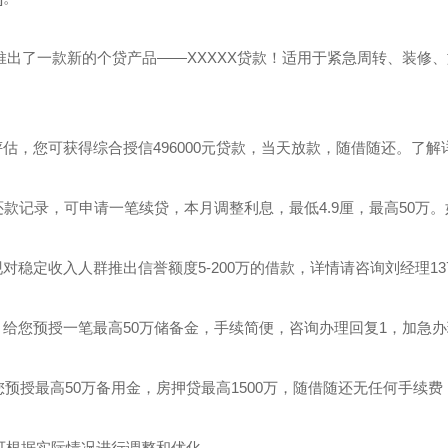
们推出了一款新的个贷产品——XXXXX贷款！适用于紧急周转、装修、
评估，您可获得综合授信496000元贷款，当天放款，随借随还。了解
的还款记录，可申请一笔续贷，本月调整利息，最低4.9厘，最高50万
对稳定收入人群推出信誉额度5-200万的借款，详情请咨询刘经理1371
，给您预授一笔最高50万储备金，手续简便，咨询办理回复1，加急办
为您预授最高50万备用金，房押贷最高1500万，随借随还无任何手续费
可根据实际情况进行调整和优化。