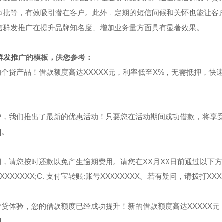
审批等，有效吸引潜在客户。此外，定期的短信问候和关怀也能让客
信群发推广在提升品牌知名度、增加业务量方面具有显著效果。
群发推广
的模板，供您参考：
的个贷产品！借款额度高达XXXXX元，利率低至X%，无需抵押，快速
。
户，我们推出了最新的优惠活动！只要您在活动期间成功借款，将享
]。
，请您按时还款以免产生逾期费用。请您在XX月XX日前通过以下方式
名XXXXXXXX;C. 支付宝转账:账号XXXXXXXX。若有疑问，请拨打XX
借贷体验，您的借款额度已经成功提升！新的借款额度高达XXXXX
]。